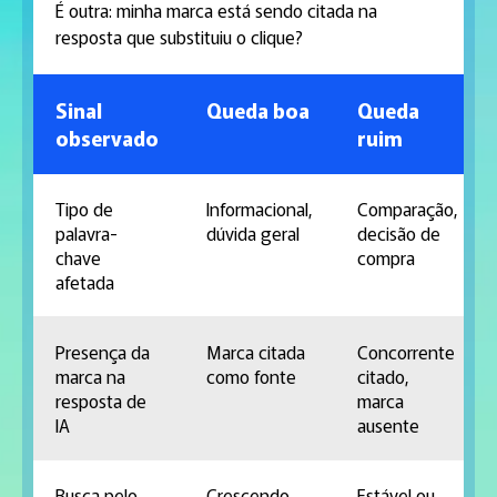
É outra: minha marca está sendo citada na
resposta que substituiu o clique?
Sinal
Queda boa
Queda
observado
ruim
Tipo de
Informacional,
Comparação,
palavra-
dúvida geral
decisão de
chave
compra
afetada
Presença da
Marca citada
Concorrente
marca na
como fonte
citado,
resposta de
marca
IA
ausente
Busca pelo
Crescendo,
Estável ou